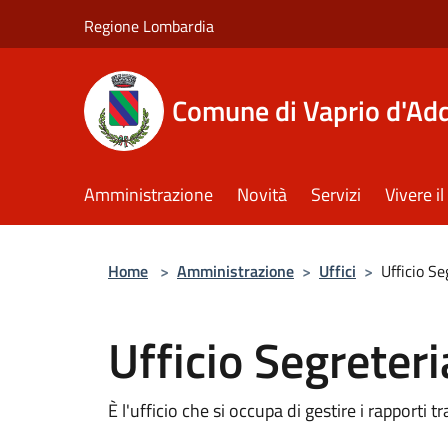
Salta al contenuto principale
Regione Lombardia
Comune di Vaprio d'Ad
Amministrazione
Novità
Servizi
Vivere 
Home
>
Amministrazione
>
Uffici
>
Ufficio Se
Ufficio Segreteri
È l'ufficio che si occupa di gestire i rapporti t