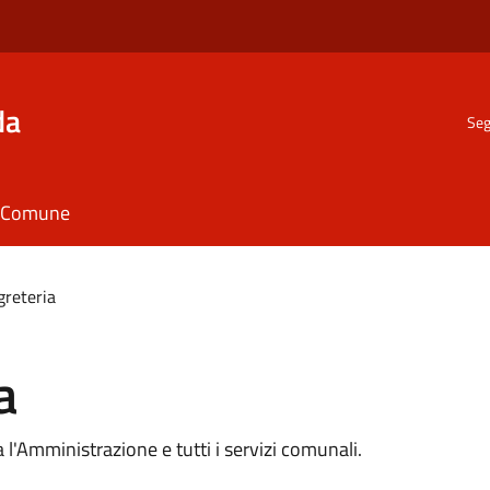
da
Seg
il Comune
greteria
a
ra l'Amministrazione e tutti i servizi comunali.