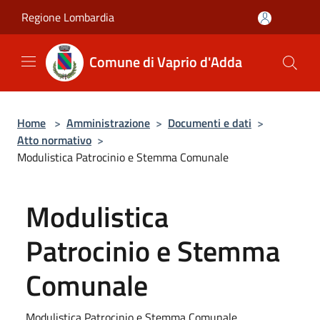
Salta al contenuto principale
Regione Lombardia
Comune di Vaprio d'Adda
Home
>
Amministrazione
>
Documenti e dati
>
Atto normativo
>
Modulistica Patrocinio e Stemma Comunale
Modulistica
Patrocinio e Stemma
Comunale
Modulistica Patrocinio e Stemma Comunale