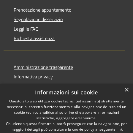
Prenotazione appuntamento
Segnalazione disservizio
Leggi le FAQ
Richiesta assistenza
Amministrazione trasparente
Informativa privacy
Note legali
×
Informazioni sui cookie
Dichiarazione di accessibilità
Questo sito web utilizza cookie tecnici (ed assimilati) strettamente
necessari al corretto funzionamento e alla navigazione del sito ed un
cookie tecnico analitico al solo fine di elaborare informazioni
statistiche, aggregate ed anonime.
Chiudendo questa finestra si potrà proseguire con la navigazione, per
RSS
Copyright © 2026 • Comune di
maggiori dettagli può consultare la cookie policy al seguente
link
Accessibilità
Vaprio d'Adda • Powered by