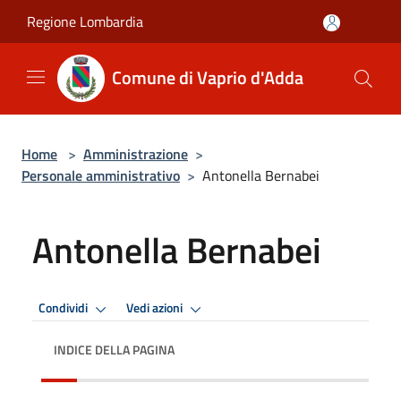
Salta al contenuto principale
Regione Lombardia
Comune di Vaprio d'Adda
Home
>
Amministrazione
>
Personale amministrativo
>
Antonella Bernabei
Antonella Bernabei
Condividi
Vedi azioni
INDICE DELLA PAGINA