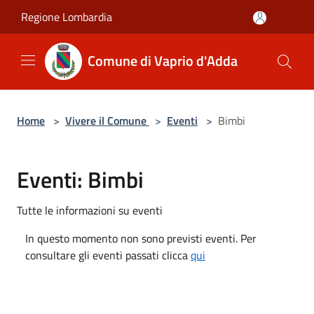
Salta al contenuto principale
Regione Lombardia
Comune di Vaprio d'Adda
Home
>
Vivere il Comune
>
Eventi
>
Bimbi
Eventi: Bimbi
Tutte le informazioni su eventi
In questo momento non sono previsti eventi. Per
consultare gli eventi passati clicca
qui