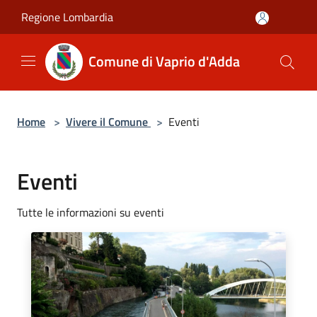
Salta al contenuto principale
Regione Lombardia
Comune di Vaprio d'Adda
Home
>
Vivere il Comune
>
Eventi
Eventi
Tutte le informazioni su eventi