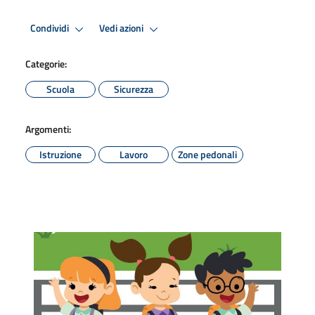
Condividi
Vedi azioni
Categorie:
Scuola
Sicurezza
Argomenti:
Istruzione
Lavoro
Zone pedonali