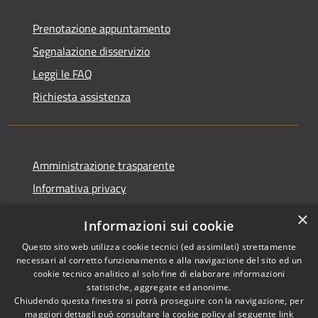
Prenotazione appuntamento
Segnalazione disservizio
Leggi le FAQ
Richiesta assistenza
Amministrazione trasparente
Informativa privacy
Note legali
×
Informazioni sui cookie
Dichiarazione di accessibilità
Questo sito web utilizza cookie tecnici (ed assimilati) strettamente
necessari al corretto funzionamento e alla navigazione del sito ed un
cookie tecnico analitico al solo fine di elaborare informazioni
statistiche, aggregate ed anonime.
Chiudendo questa finestra si potrà proseguire con la navigazione, per
RSS
Copyright © 2026 • Comune di
maggiori dettagli può consultare la cookie policy al seguente
link