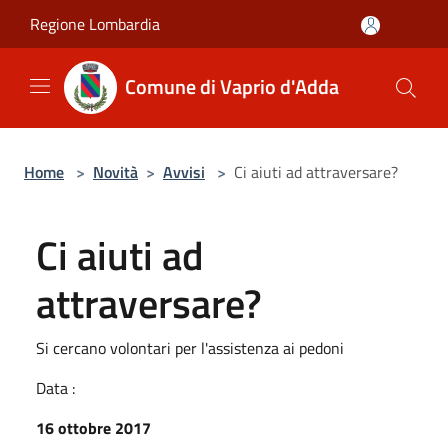
Salta al contenuto principale
Regione Lombardia
Comune di Vaprio d'Adda
Home
>
Novità
>
Avvisi
>
Ci aiuti ad attraversare?
Ci aiuti ad
attraversare?
Si cercano volontari per l'assistenza ai pedoni
Data :
16 ottobre 2017