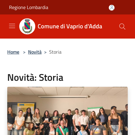
Salta al contenuto principale
Regione Lombardia
Comune di Vaprio d'Adda
Home
>
Novità
>
Storia
Novità: Storia