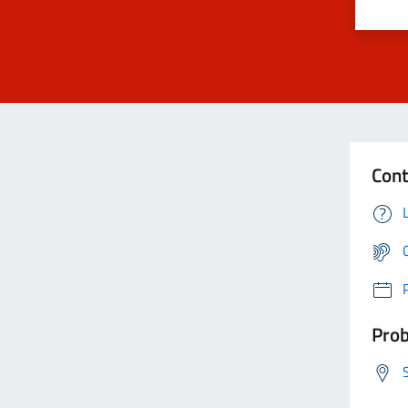
Cont
Prob