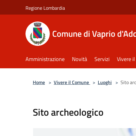
Salta al contenuto principale
Regione Lombardia
Comune di Vaprio d'Ad
Amministrazione
Novità
Servizi
Vivere 
Home
>
Vivere il Comune
>
Luoghi
>
Sito ar
Sito archeologico