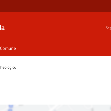
da
Seg
il Comune
cheologico