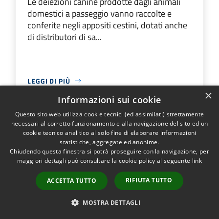
Le deiezioni canine prodotte dagli animali
domestici a passeggio vanno raccolte e
conferite negli appositi cestini, dotati anche
di distributori di sa...
LEGGI DI PIÙ
×
Informazioni sui cookie
Questo sito web utilizza cookie tecnici (ed assimilati) strettamente
necessari al corretto funzionamento e alla navigazione del sito ed un
Contenitore per deiezioni canine
cookie tecnico analitico al solo fine di elaborare informazioni
statistiche, aggregate ed anonime.
Chiudendo questa finestra si potrà proseguire con la navigazione, per
Indirizzo
Via Madre Laura Baraggia,
maggiori dettagli può consultare la cookie policy al seguente
link
197, 20069 Vaprio d'Adda MI, Italia
Le deiezioni canine prodotte dagli animali
RIFIUTA TUTTO
ACCETTA TUTTO
domestici a passeggio vanno raccolte e
conferite negli appositi cestini, dotati anche
MOSTRA DETTAGLI
di distributori di sa...