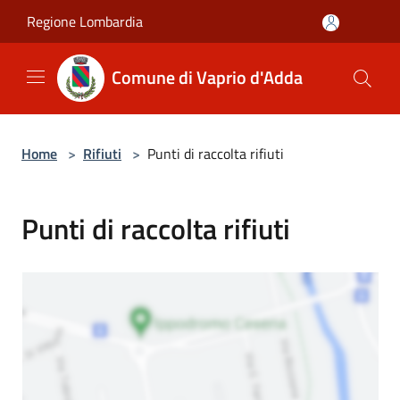
Salta al contenuto principale
Regione Lombardia
Comune di Vaprio d'Adda
Home
>
Rifiuti
>
Punti di raccolta rifiuti
Punti di raccolta rifiuti