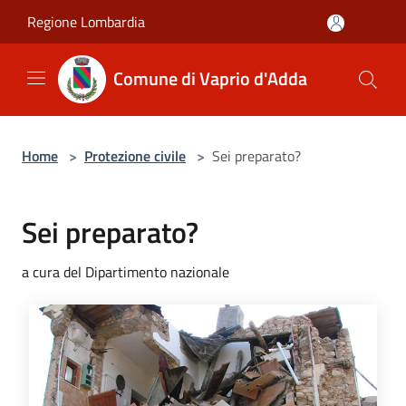
Salta al contenuto principale
Regione Lombardia
Comune di Vaprio d'Adda
Home
>
Protezione civile
>
Sei preparato?
Sei preparato?
a cura del Dipartimento nazionale