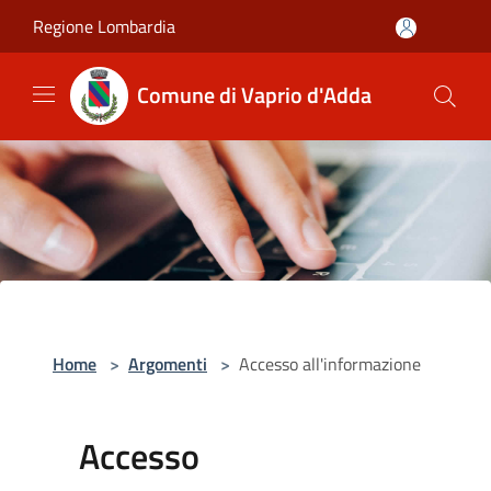
Salta al contenuto principale
Regione Lombardia
Comune di Vaprio d'Adda
Home
>
Argomenti
>
Accesso all'informazione
Accesso