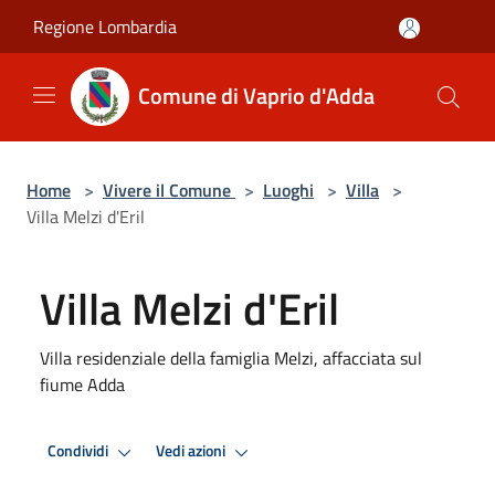
Salta al contenuto principale
Regione Lombardia
Comune di Vaprio d'Adda
Home
>
Vivere il Comune
>
Luoghi
>
Villa
>
Villa Melzi d'Eril
Villa Melzi d'Eril
Villa residenziale della famiglia Melzi, affacciata sul
fiume Adda
Condividi
Vedi azioni