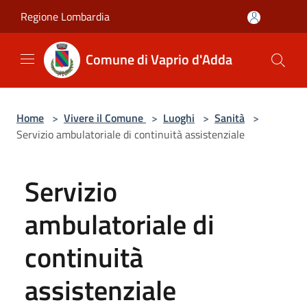
Salta al contenuto principale
Regione Lombardia
Comune di Vaprio d'Adda
Home
>
Vivere il Comune
>
Luoghi
>
Sanità
>
Servizio ambulatoriale di continuità assistenziale
Servizio
ambulatoriale di
continuità
assistenziale