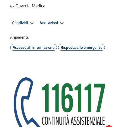
ex Guardia Medica
Condividi
Vedi azioni
Argomenti:
Accesso all'informazione
Risposta alle emergenze