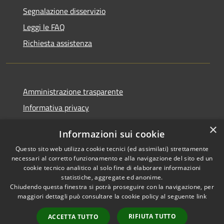
Segnalazione disservizio
Leggi le FAQ
Richiesta assistenza
Amministrazione trasparente
Informativa privacy
Note legali
×
Informazioni sui cookie
Dichiarazione di accessibilità
Questo sito web utilizza cookie tecnici (ed assimilati) strettamente
necessari al corretto funzionamento e alla navigazione del sito ed un
cookie tecnico analitico al solo fine di elaborare informazioni
statistiche, aggregate ed anonime.
Chiudendo questa finestra si potrà proseguire con la navigazione, per
RSS
Copyright © 2026 • Comune di
maggiori dettagli può consultare la cookie policy al seguente
link
Accessibilità
Vaprio d'Adda • Powered by
Privacy
Municipium
Accesso
•
RIFIUTA TUTTO
ACCETTA TUTTO