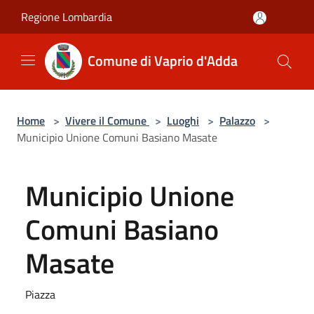
Salta al contenuto principale
Regione Lombardia
Comune di Vaprio d'Adda
Home
>
Vivere il Comune
>
Luoghi
>
Palazzo
>
Municipio Unione Comuni Basiano Masate
Municipio Unione
Comuni Basiano
Masate
Piazza