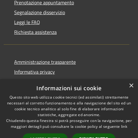
Prenotazione appuntamento
Segnalazione disservizio
Leggi le FAQ
Richiesta assistenza
Amministrazione trasparente
Informativa privacy
Note legali
×
Informazioni sui cookie
Dichiarazione di accessibilità
Questo sito web utilizza cookie tecnici (ed assimilati) strettamente
necessari al corretto funzionamento e alla navigazione del sito ed un
cookie tecnico analitico al solo fine di elaborare informazioni
statistiche, aggregate ed anonime.
Chiudendo questa finestra si potrà proseguire con la navigazione, per
RSS
Copyright © 2026 • Comune di
maggiori dettagli può consultare la cookie policy al seguente
link
Accessibilità
Vaprio d'Adda • Powered by
Privacy
Municipium
Accesso
•