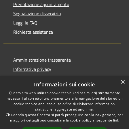
Prenotazione appuntamento
Segnalazione disservizio
Leggi le FAQ
Richiesta assistenza
Amministrazione trasparente
Informativa privacy
Note legali
×
Informazioni sui cookie
Dichiarazione di accessibilità
Questo sito web utilizza cookie tecnici (ed assimilati) strettamente
necessari al corretto funzionamento e alla navigazione del sito ed un
cookie tecnico analitico al solo fine di elaborare informazioni
statistiche, aggregate ed anonime.
Chiudendo questa finestra si potrà proseguire con la navigazione, per
RSS
Copyright © 2026 • Comune di
maggiori dettagli può consultare la cookie policy al seguente
link
Accessibilità
Vaprio d'Adda • Powered by