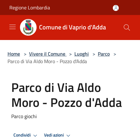
Salta al contenuto principale
Regione Lombardia
Comune di Vaprio d'Adda
Home
>
Vivere il Comune
>
Luoghi
>
Parco
>
Parco di Via Aldo Moro - Pozzo d'Adda
Parco di Via Aldo
Moro - Pozzo d'Adda
Parco giochi
Condividi
Vedi azioni