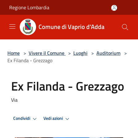
Salta al contenuto principale
Regione Lombardia
Comune di Vaprio d'Adda
Home
>
Vivere il Comune
>
Luoghi
>
Auditorium
>
Ex Filanda - Grezzago
Ex Filanda - Grezzago
Via
Condividi
Vedi azioni