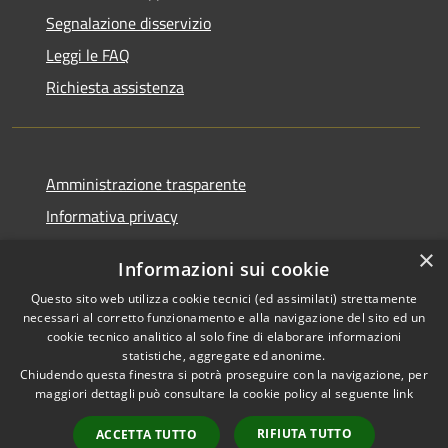
Segnalazione disservizio
Leggi le FAQ
Richiesta assistenza
Amministrazione trasparente
Informativa privacy
Note legali
×
Informazioni sui cookie
Dichiarazione di accessibilità
Questo sito web utilizza cookie tecnici (ed assimilati) strettamente
necessari al corretto funzionamento e alla navigazione del sito ed un
cookie tecnico analitico al solo fine di elaborare informazioni
statistiche, aggregate ed anonime.
Chiudendo questa finestra si potrà proseguire con la navigazione, per
RSS
Copyright © 2026 • Comune di
maggiori dettagli può consultare la cookie policy al seguente
link
Accessibilità
Vaprio d'Adda • Powered by
Privacy
Municipium
Accesso
•
RIFIUTA TUTTO
ACCETTA TUTTO