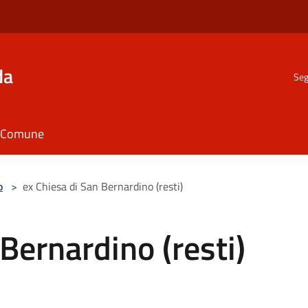
da
Seg
il Comune
o
>
ex Chiesa di San Bernardino (resti)
Bernardino (resti)