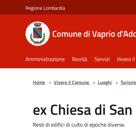
Salta al contenuto principale
Regione Lombardia
Comune di Vaprio d'Ad
Amministrazione
Novità
Servizi
Vivere 
Home
>
Vivere il Comune
>
Luoghi
>
Turism
ex Chiesa di San 
Resti di edifici di culto di epoche diverse.