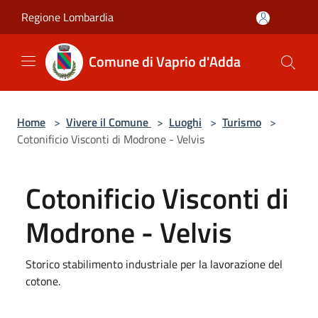
Salta al contenuto principale
Regione Lombardia
Comune di Vaprio d'Adda
Home
>
Vivere il Comune
>
Luoghi
>
Turismo
>
Cotonificio Visconti di Modrone - Velvis
Cotonificio Visconti di
Modrone - Velvis
Storico stabilimento industriale per la lavorazione del
cotone.