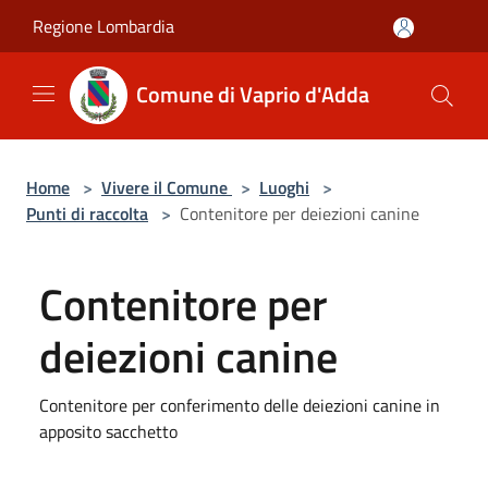
Salta al contenuto principale
Regione Lombardia
Comune di Vaprio d'Adda
Home
>
Vivere il Comune
>
Luoghi
>
Punti di raccolta
>
Contenitore per deiezioni canine
Contenitore per
deiezioni canine
Contenitore per conferimento delle deiezioni canine in
apposito sacchetto