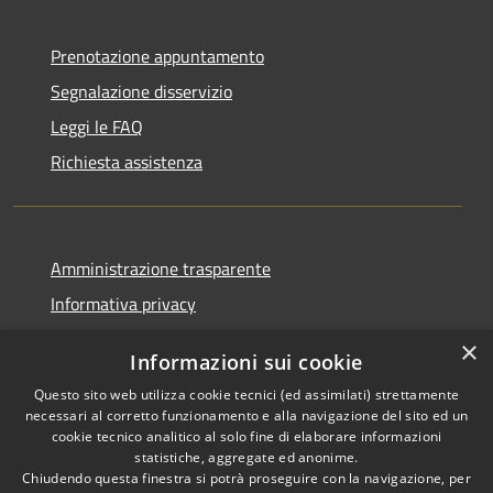
Prenotazione appuntamento
Segnalazione disservizio
Leggi le FAQ
Richiesta assistenza
Amministrazione trasparente
Informativa privacy
Note legali
×
Informazioni sui cookie
Dichiarazione di accessibilità
Questo sito web utilizza cookie tecnici (ed assimilati) strettamente
necessari al corretto funzionamento e alla navigazione del sito ed un
cookie tecnico analitico al solo fine di elaborare informazioni
statistiche, aggregate ed anonime.
Chiudendo questa finestra si potrà proseguire con la navigazione, per
RSS
Copyright © 2026 • Comune di