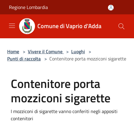
Salta al contenuto principale
Regione Lombardia
Comune di Vaprio d'Adda
Home
>
Vivere il Comune
>
Luoghi
>
Punti di raccolta
>
Contenitore porta mozziconi sigarette
Contenitore porta
mozziconi sigarette
I mozziconi di sigarette vanno conferiti negli appositi
contenitori