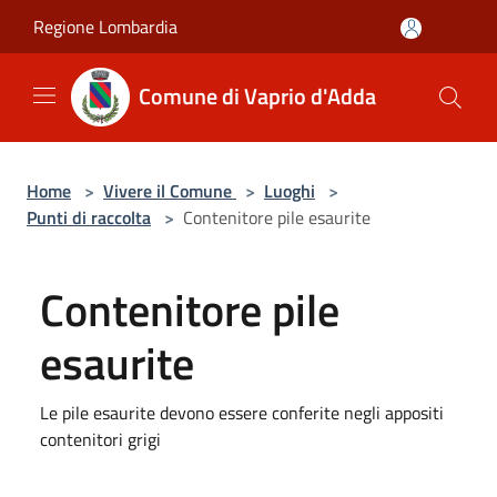
Salta al contenuto principale
Regione Lombardia
Comune di Vaprio d'Adda
Home
>
Vivere il Comune
>
Luoghi
>
Punti di raccolta
>
Contenitore pile esaurite
Contenitore pile
esaurite
Le pile esaurite devono essere conferite negli appositi
contenitori grigi