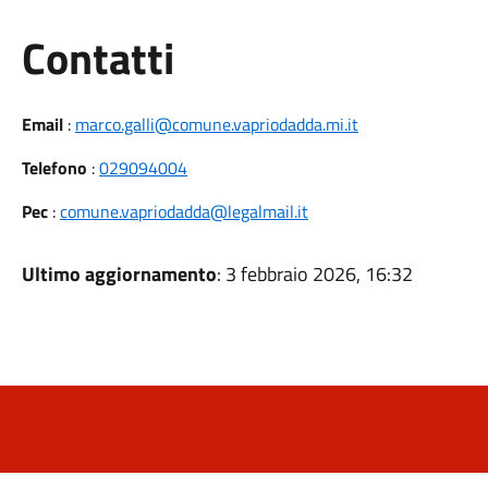
Utili
Contatti
Email
:
marco.galli@comune.vapriodadda.mi.it
Telefono
:
029094004
Pec
:
comune.vapriodadda@legalmail.it
Ultimo aggiornamento
: 3 febbraio 2026, 16:32