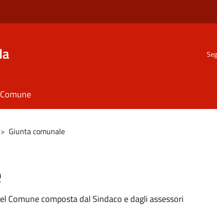
da
Seg
il Comune
>
Giunta comunale
e
 del Comune composta dal Sindaco e dagli assessori