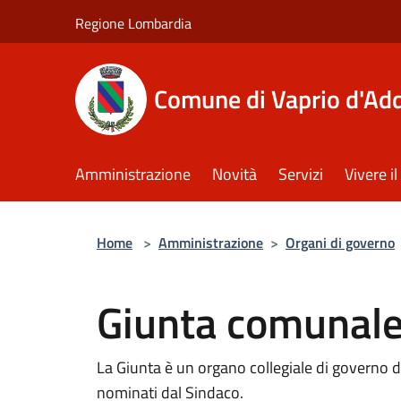
Salta al contenuto principale
Regione Lombardia
Comune di Vaprio d'Ad
Amministrazione
Novità
Servizi
Vivere 
Home
>
Amministrazione
>
Organi di governo
Giunta comunal
La Giunta è un organo collegiale di governo
nominati dal Sindaco.