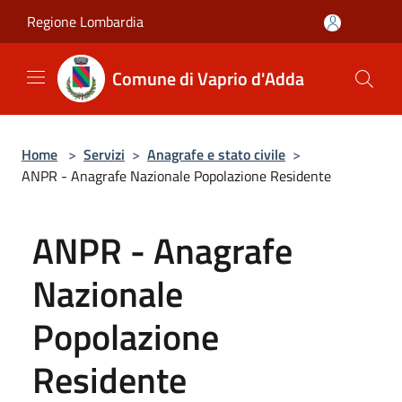
Salta al contenuto principale
Regione Lombardia
Comune di Vaprio d'Adda
Home
>
Servizi
>
Anagrafe e stato civile
>
ANPR - Anagrafe Nazionale Popolazione Residente
ANPR - Anagrafe
Nazionale
Popolazione
Residente