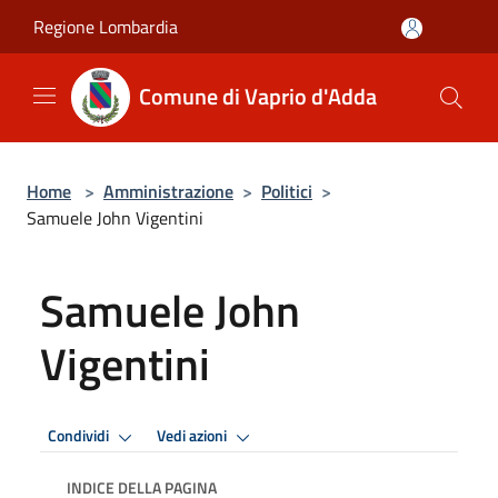
Salta al contenuto principale
Regione Lombardia
Comune di Vaprio d'Adda
Home
>
Amministrazione
>
Politici
>
Samuele John Vigentini
Samuele John
Vigentini
Condividi
Vedi azioni
INDICE DELLA PAGINA