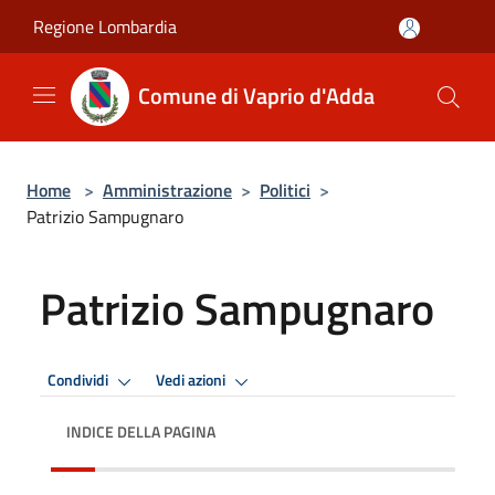
Salta al contenuto principale
Regione Lombardia
Comune di Vaprio d'Adda
Home
>
Amministrazione
>
Politici
>
Patrizio Sampugnaro
Patrizio Sampugnaro
Condividi
Vedi azioni
INDICE DELLA PAGINA