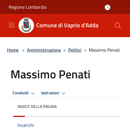
Salta al contenuto principale
Regione Lombardia
Comune di Vaprio d'Adda
Home
>
Amministrazione
>
Politici
>
Massimo Penati
Massimo Penati
Condividi
Vedi azioni
INDICE DELLA PAGINA
Incarichi