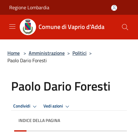
Salta al contenuto principale
Regione Lombardia
Comune di Vaprio d'Adda
Home
>
Amministrazione
>
Politici
>
Paolo Dario Foresti
Paolo Dario Foresti
Condividi
Vedi azioni
INDICE DELLA PAGINA