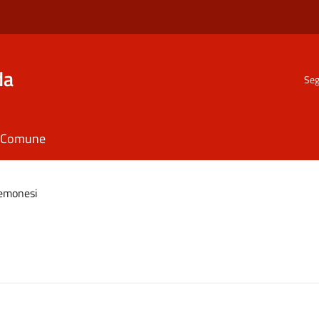
da
Seg
il Comune
remonesi