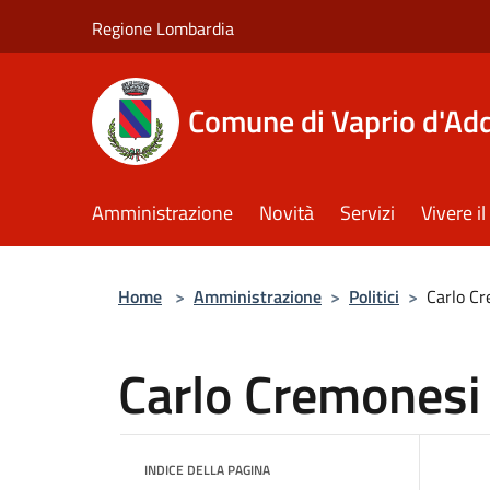
Salta al contenuto principale
Regione Lombardia
Comune di Vaprio d'Ad
Amministrazione
Novità
Servizi
Vivere 
Home
>
Amministrazione
>
Politici
>
Carlo C
Carlo Cremonesi
INDICE DELLA PAGINA