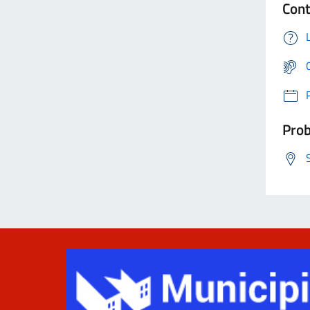
Cont
Prob