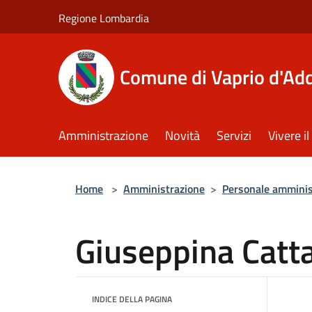
Salta al contenuto principale
Regione Lombardia
Comune di Vaprio d'Ad
Amministrazione
Novità
Servizi
Vivere 
Home
>
Amministrazione
>
Personale amminis
Giuseppina Catt
INDICE DELLA PAGINA