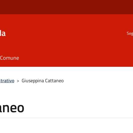
da
Seg
il Comune
trativo
>
Giuseppina Cattaneo
aneo