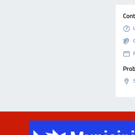
Cont
Prob