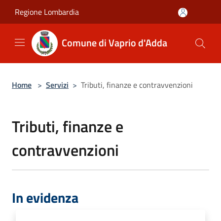
Salta al contenuto principale
Regione Lombardia
Comune di Vaprio d'Adda
Home
>
Servizi
>
Tributi, finanze e contravvenzioni
Tributi, finanze e
contravvenzioni
In evidenza