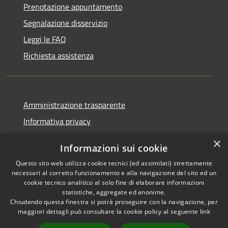
Prenotazione appuntamento
Segnalazione disservizio
Leggi le FAQ
Richiesta assistenza
Amministrazione trasparente
Informativa privacy
Note legali
×
Informazioni sui cookie
Dichiarazione di accessibilità
Questo sito web utilizza cookie tecnici (ed assimilati) strettamente
necessari al corretto funzionamento e alla navigazione del sito ed un
cookie tecnico analitico al solo fine di elaborare informazioni
statistiche, aggregate ed anonime.
Chiudendo questa finestra si potrà proseguire con la navigazione, per
RSS
Copyright © 2026 • Comune di
maggiori dettagli può consultare la cookie policy al seguente
link
Accessibilità
Vaprio d'Adda • Powered by