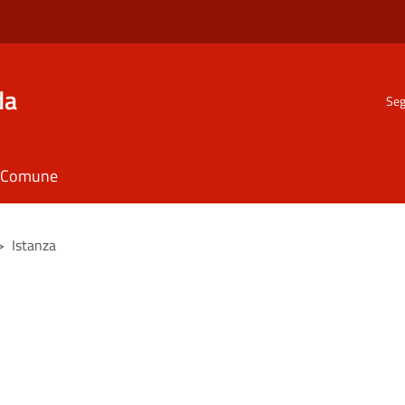
da
Seg
il Comune
>
Istanza