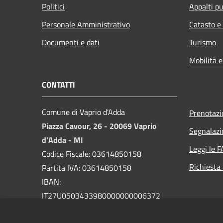
Politici
Appalti pu
Personale Amministrativo
Catasto e
Documenti e dati
Turismo
Mobilità e
CONTATTI
Comune di Vaprio d'Adda
Prenotaz
Piazza Cavour, 26 - 20069 Vaprio
Segnalazi
d'Adda - MI
Leggi le 
Codice Fiscale: 03614850158
Richiesta
Partita IVA: 03614850158
IBAN:
IT27U0503433980000000006372
PEC:
comune.vapriodadda@legalmail.it