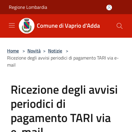
Salta al contenuto principale
Regione Lombardia
Comune di Vaprio d'Adda
Home
>
Novità
>
Notizie
>
Ricezione degli avvisi periodici di pagamento TARI via e-
mail
Ricezione degli avvisi
periodici di
pagamento TARI via
e-mail