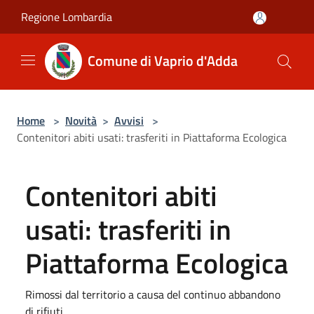
Salta al contenuto principale
Regione Lombardia
Comune di Vaprio d'Adda
Home
>
Novità
>
Avvisi
>
Contenitori abiti usati: trasferiti in Piattaforma Ecologica
Contenitori abiti
usati: trasferiti in
Piattaforma Ecologica
Rimossi dal territorio a causa del continuo abbandono
di rifiuti