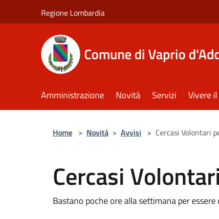
Salta al contenuto principale
Regione Lombardia
Comune di Vaprio d'Ad
Amministrazione
Novità
Servizi
Vivere 
Home
>
Novità
>
Avvisi
>
Cercasi Volontari pe
Cercasi Volontari
Bastano poche ore alla settimana per essere 