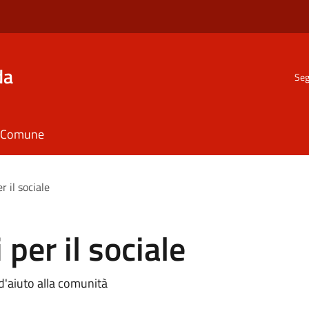
da
Seg
il Comune
r il sociale
 per il sociale
d'aiuto alla comunità