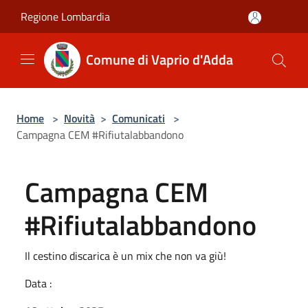
Salta al contenuto principale
Regione Lombardia
Comune di Vaprio d'Adda
Home
>
Novità
>
Comunicati
>
Campagna CEM #Rifiutalabbandono
Campagna CEM
#Rifiutalabbandono
Il cestino discarica è un mix che non va giù!
Data :