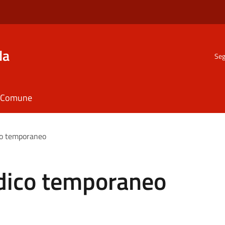
da
Seg
il Comune
co temporaneo
dico temporaneo