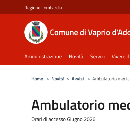
Salta al contenuto principale
Regione Lombardia
Comune di Vaprio d'Ad
Amministrazione
Novità
Servizi
Vivere 
Home
>
Novità
>
Avvisi
>
Ambulatorio medi
Ambulatorio me
Orari di accesso Giugno 2026