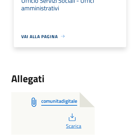
Ufficio Servizi Sociali - Uffici
amministrativi
VAI ALLA PAGINA
Allegati
comunitadigitale
PDF
Scarica