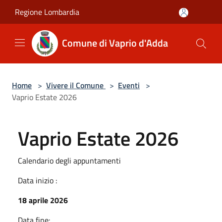
Salta al contenuto principale
Regione Lombardia
Comune di Vaprio d'Adda
Home
>
Vivere il Comune
>
Eventi
>
Vaprio Estate 2026
Vaprio Estate 2026
Calendario degli appuntamenti
Data inizio :
18 aprile 2026
Data fine: