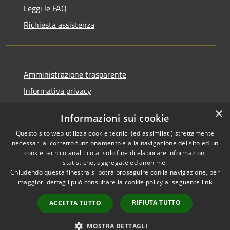
Leggi le FAQ
Richiesta assistenza
Amministrazione trasparente
Informativa privacy
Note legali
×
Informazioni sui cookie
Dichiarazione di accessibilità
Questo sito web utilizza cookie tecnici (ed assimilati) strettamente
necessari al corretto funzionamento e alla navigazione del sito ed un
cookie tecnico analitico al solo fine di elaborare informazioni
statistiche, aggregate ed anonime.
Chiudendo questa finestra si potrà proseguire con la navigazione, per
RSS
Copyright © 2026 • Comune di
maggiori dettagli può consultare la cookie policy al seguente
link
Accessibilità
Vaprio d'Adda • Powered by
Privacy
Municipium
Accesso
•
RIFIUTA TUTTO
ACCETTA TUTTO
Cookie
redazione
Mappa del sito
MOSTRA DETTAGLI