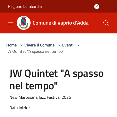
Salta al contenuto principale
Regione Lombardia
Comune di Vaprio d'Adda
Home
>
Vivere il Comune
>
Eventi
>
JW Quintet "A spasso nel tempo"
JW Quintet "A spasso
nel tempo"
New Martesana Jazz Festival 2026
Data inizio :