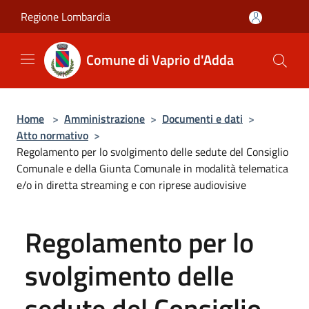
Salta al contenuto principale
Regione Lombardia
Comune di Vaprio d'Adda
Home
>
Amministrazione
>
Documenti e dati
>
Atto normativo
>
Regolamento per lo svolgimento delle sedute del Consiglio
Comunale e della Giunta Comunale in modalità telematica
e/o in diretta streaming e con riprese audiovisive
Regolamento per lo
svolgimento delle
sedute del Consiglio