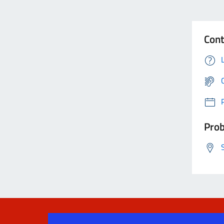
Cont
Prob