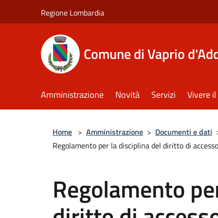
Salta al contenuto principale
Regione Lombardia
Comune di Vaprio d'Ad
Amministrazione
Novità
Servizi
Vivere 
Home
>
Amministrazione
>
Documenti e dati
Regolamento per la disciplina del diritto di access
Regolamento per 
diritto di accesso