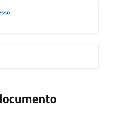
cesso
l documento