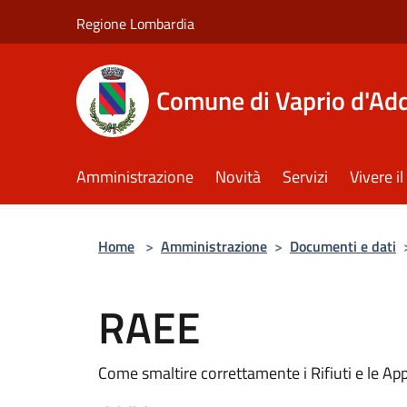
Salta al contenuto principale
Regione Lombardia
Comune di Vaprio d'Ad
Amministrazione
Novità
Servizi
Vivere 
Home
>
Amministrazione
>
Documenti e dati
RAEE
Come smaltire correttamente i Rifiuti e le Ap