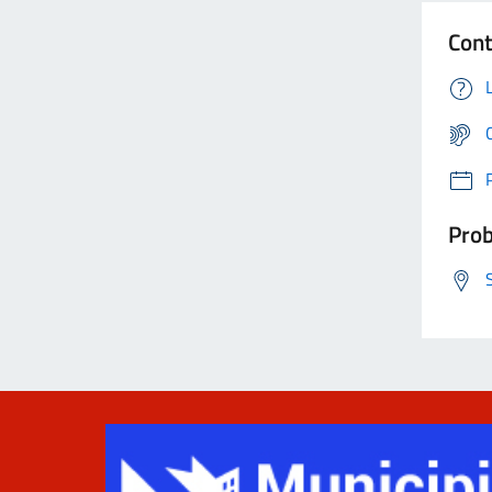
Cont
Prob