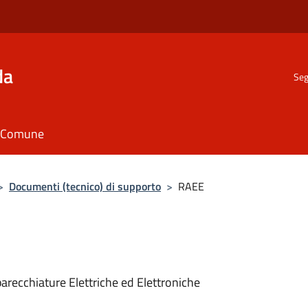
da
Seg
il Comune
>
Documenti (tecnico) di supporto
>
RAEE
parecchiature Elettriche ed Elettroniche