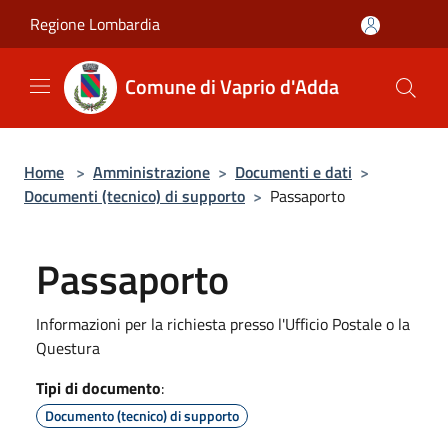
Salta al contenuto principale
Regione Lombardia
Comune di Vaprio d'Adda
Home
>
Amministrazione
>
Documenti e dati
>
Documenti (tecnico) di supporto
>
Passaporto
Passaporto
Informazioni per la richiesta presso l'Ufficio Postale o la
Questura
Tipi di documento
:
Documento (tecnico) di supporto