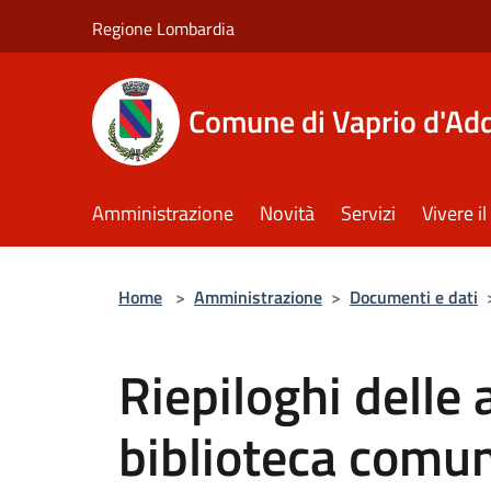
Salta al contenuto principale
Regione Lombardia
Comune di Vaprio d'Ad
Amministrazione
Novità
Servizi
Vivere 
Home
>
Amministrazione
>
Documenti e dati
Riepiloghi delle a
biblioteca comu