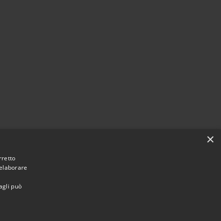
×
rretto
 elaborare
agli può
Municipium
Accesso