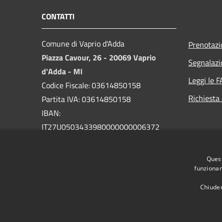
CONTATTI
Comune di Vaprio d'Adda
Prenotaz
Piazza Cavour, 26 - 20069 Vaprio
Segnalazi
d'Adda - MI
Leggi le 
Codice Fiscale: 03614850158
Richiesta
Partita IVA: 03614850158
IBAN:
IT27U0503433980000000006372
PEC:
comune.vapriodadda@legalmail.it
Quest
Centralino Unico: 029094004
funzionam
Chiuden
RSS
Accessibilità
Privacy
Cookie
Mappa de