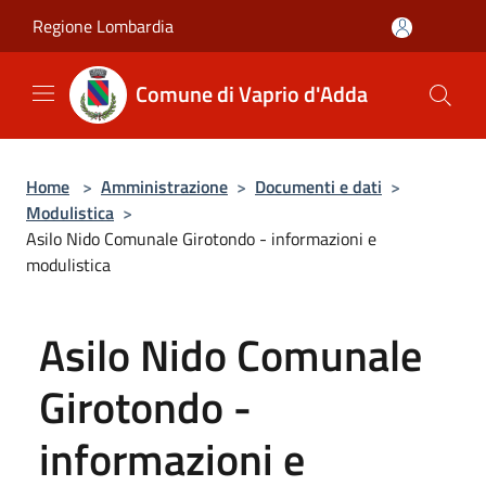
Salta al contenuto principale
Regione Lombardia
Comune di Vaprio d'Adda
Home
>
Amministrazione
>
Documenti e dati
>
Modulistica
>
Asilo Nido Comunale Girotondo - informazioni e
modulistica
Asilo Nido Comunale
Girotondo -
informazioni e