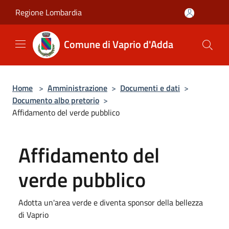
Salta al contenuto principale
Regione Lombardia
Comune di Vaprio d'Adda
Home
>
Amministrazione
>
Documenti e dati
>
Documento albo pretorio
>
Affidamento del verde pubblico
Affidamento del
verde pubblico
Adotta un'area verde e diventa sponsor della bellezza
di Vaprio