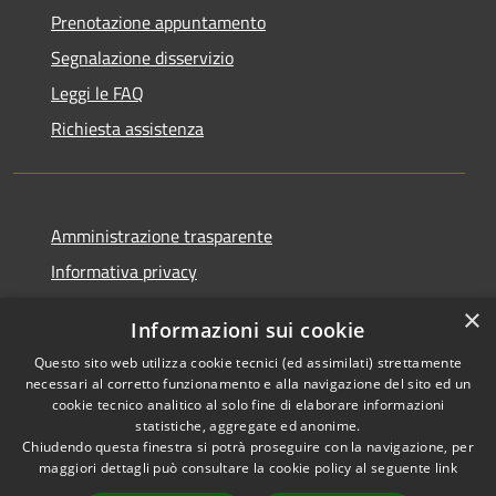
Prenotazione appuntamento
Segnalazione disservizio
Leggi le FAQ
Richiesta assistenza
Amministrazione trasparente
Informativa privacy
Note legali
×
Informazioni sui cookie
Dichiarazione di accessibilità
Questo sito web utilizza cookie tecnici (ed assimilati) strettamente
necessari al corretto funzionamento e alla navigazione del sito ed un
cookie tecnico analitico al solo fine di elaborare informazioni
statistiche, aggregate ed anonime.
Chiudendo questa finestra si potrà proseguire con la navigazione, per
RSS
Copyright © 2026 • Comune di
maggiori dettagli può consultare la cookie policy al seguente
link
Accessibilità
Vaprio d'Adda • Powered by