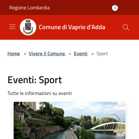
Salta al contenuto principale
Regione Lombardia
Comune di Vaprio d'Adda
Home
>
Vivere il Comune
>
Eventi
>
Sport
Eventi: Sport
Tutte le informazioni su eventi