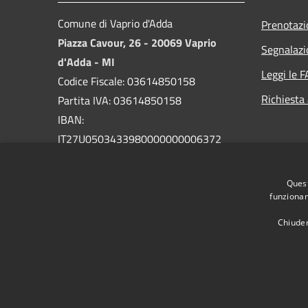
Comune di Vaprio d'Adda
Prenotaz
Piazza Cavour, 26 - 20069 Vaprio
Segnalazi
d'Adda - MI
Leggi le 
Codice Fiscale: 03614850158
Richiesta
Partita IVA: 03614850158
IBAN:
IT27U0503433980000000006372
PEC:
comune.vapriodadda@legalmail.it
Quest
Centralino Unico: 029094004
funzionam
Chiuden
RSS
Accessibilità
Privacy
Cookie
Mappa de