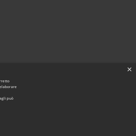
×
rretto
 elaborare
agli può
Municipium
Accesso
une di Vaprio d'Adda • Powered by
•
redazione