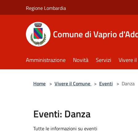
Salta al contenuto principale
Regione Lombardia
Comune di Vaprio d'Ad
Amministrazione
Novità
Servizi
Vivere 
Home
>
Vivere il Comune
>
Eventi
>
Danza
Eventi: Danza
Tutte le informazioni su eventi